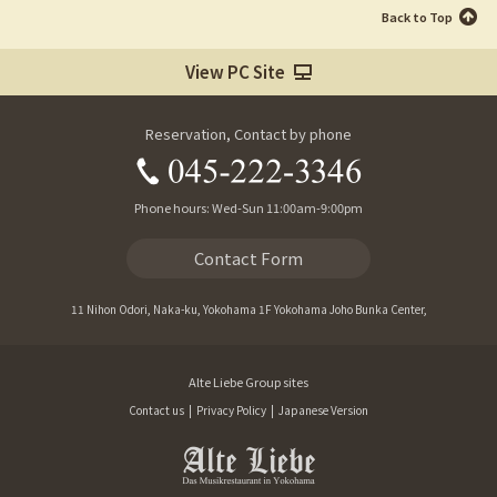
Back to Top
View PC Site
Reservation, Contact by phone
Phone hours: Wed-Sun 11:00am-9:00pm
Contact Form
11 Nihon Odori, Naka-ku, Yokohama 1F Yokohama Joho Bunka Center,
Alte Liebe Group sites
Contact us
|
Privacy Policy
|
Japanese Version