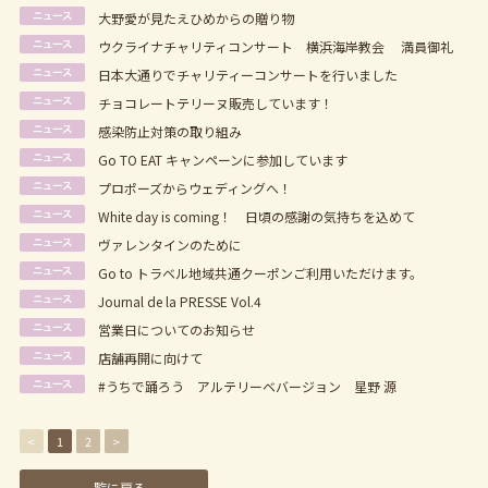
大野愛が見たえひめからの贈り物
ウクライナチャリティコンサート 横浜海岸教会 満員御礼
日本大通りでチャリティーコンサートを行いました
チョコレートテリーヌ販売しています！
感染防止対策の取り組み
Go TO EAT キャンペーンに参加しています
プロポーズからウェディングへ！
White day is coming！ 日頃の感謝の気持ちを込めて
ヴァレンタインのために
Go to トラベル地域共通クーポンご利用いただけます。
Journal de la PRESSE Vol.4
営業日についてのお知らせ
店舗再開に向けて
#うちで踊ろう アルテリーベバージョン 星野 源
<
1
2
>
一覧に戻る