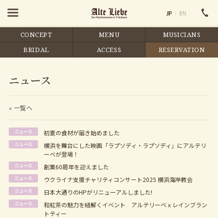
CONCEPT
MENU
MUSICIANS
BRIDAL
ACCESS
RESERVATION
ニュース
« 一覧へ
初夏の食材が届き始めました
横浜を舞台にした映画「ラプソディ・ラプソディ」にアルテリ
ーベが登場！
創業60周年を迎えました
ウクライナ支援チャリティコンサート2025 横浜海岸教会
日本大通りのHPがリニューアルしました!
和紅茶の魅力を紐解くイベント アルテリーベｘレインブラン
トティー