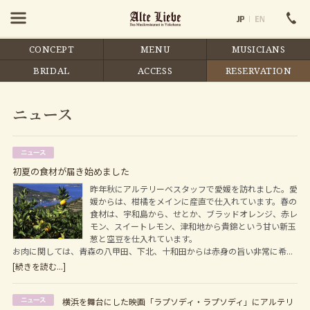
CONCEPT
MENU
MUSICIANS
BRIDAL
ACCESS
RESERVATION
ニュース
初夏の食材が届き始めました
昨年秋にアルテリーベスタッフで愛媛を訪れました。愛
媛からは、柑橘をメインに産直で仕入れています。春の
食材は、宇和島から、せとか、ブラッドオレンジ、赤レ
モン、スイートレモン、津和地から貴錦という甘い新玉
葱と空豆を仕入れています。
お肉に関しては、青森の八甲田、下北、十和田からは赤身の旨い非常に希...
[続きを読む...]
横浜を舞台にした映画「ラプソディ・ラプソディ」にアルテリ