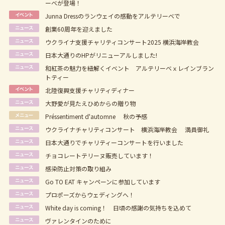
ーベが登場！
Junna Dressのランウェイの感動をアルテリーベで
創業60周年を迎えました
ウクライナ支援チャリティコンサート2025 横浜海岸教会
日本大通りのHPがリニューアルしました!
和紅茶の魅力を紐解くイベント アルテリーベｘレインブラン
トティー
北陸復興支援チャリティディナー
大野愛が見たえひめからの贈り物
Préssentiment d'automne 秋の予感
ウクライナチャリティコンサート 横浜海岸教会 満員御礼
日本大通りでチャリティーコンサートを行いました
チョコレートテリーヌ販売しています！
感染防止対策の取り組み
Go TO EAT キャンペーンに参加しています
プロポーズからウェディングへ！
White day is coming！ 日頃の感謝の気持ちを込めて
ヴァレンタインのために