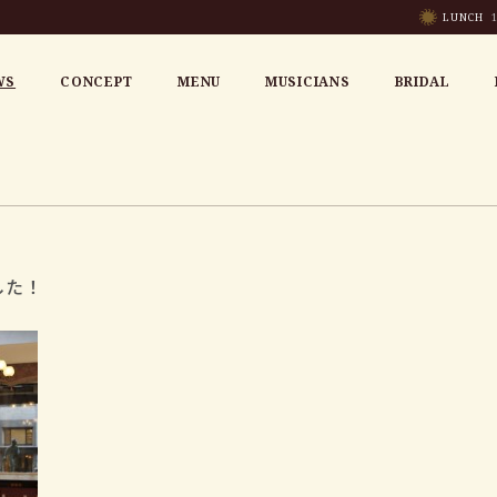
LUNCH
1
WS
CONCEPT
MENU
MUSICIANS
BRIDAL
した！