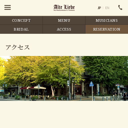
CONCEPT
MENU
MUSICIANS
BRIDAL
ACCESS
RESERVATION
アクセス