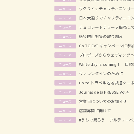
ウクライナチャリティコンサ
ニュース
日本大通りでチャリティーコ
ニュース
チョコレートテリーヌ販売し
ニュース
感染防止対策の取り組み
ニュース
Go TO EAT キャンペーンに
ニュース
プロポーズからウェディング
ニュース
White day is coming
ニュース
ヴァレンタインのために
ニュース
Go to トラベル地域共通ク
ニュース
Journal de la PRESSE Vol.4
ニュース
営業日についてのお知らせ
ニュース
店舗再開に向けて
ニュース
#うちで踊ろう アルテリーベ
ニュース