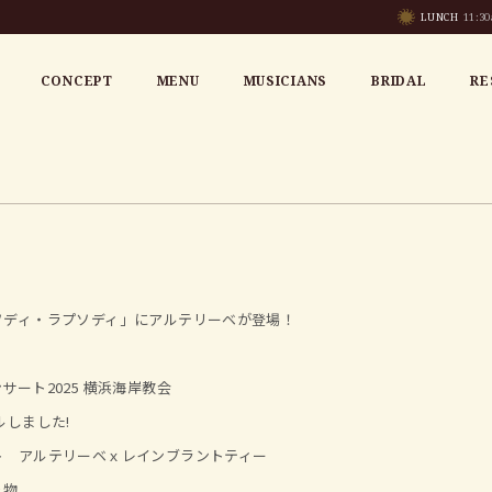
LUNCH
11:30
CONCEPT
MENU
MUSICIANS
BRIDAL
RE
ソディ・ラプソディ」にアルテリーベが登場！
ート2025 横浜海岸教会
ルしました!
ト アルテリーベｘレインブラントティー
り物