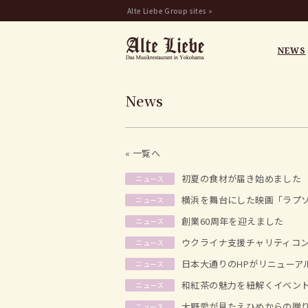
Alte Liebe Group sites »
NEWS
News
« 一覧へ
初夏の食材が届き始めました
ニュース
横浜を舞台にした映画「ラプ
ニュース
創業60周年を迎えました
ニュース
ウクライナ支援チャリティコンサ
ニュース
日本大通りのHPがリニューア
ニュース
和紅茶の魅力を紐解くイベン
ニュース
大野愛が見たえひめからの贈
ニュース