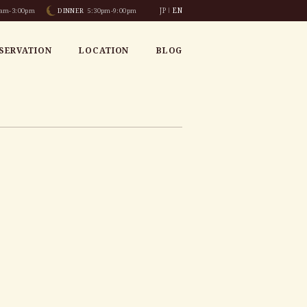
JP
EN
am-3:00pm
DINNER
5:30pm-9:00pm
SERVATION
LOCATION
BLOG