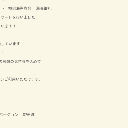
ート 横浜海岸教会 満員御礼
ンサートを行いました
ています！
参加しています
へ！
！ 日頃の感謝の気持ちを込めて
ーポンご利用いただけます。
バージョン 星野 源