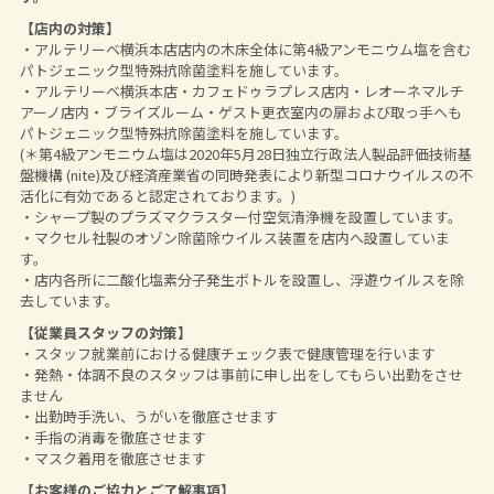
【店内の対策】
・アルテリーベ横浜本店店内の木床全体に第4級アンモニウム塩を含む
パトジェニック型特殊抗除菌塗料を施しています。
・アルテリーベ横浜本店・カフェドゥラプレス店内・レオーネマルチ
アーノ店内・ブライズルーム・ゲスト更衣室内の扉および取っ手へも
パトジェニック型特殊抗除菌塗料を施しています。
(＊第4級アンモニウム塩は2020年5月28日独立行政法人製品評価技術基
盤機構 (nite)及び経済産業省の同時発表により新型コロナウイルスの不
活化に有効であると認定されております。)
・シャープ製のプラズマクラスター付空気清浄機を設置しています。
・マクセル社製のオゾン除菌除ウイルス装置を店内へ設置していま
す。
・店内各所に二酸化塩素分子発生ボトルを設置し、浮遊ウイルスを除
去しています。
【従業員スタッフの対策】
・スタッフ就業前における健康チェック表で健康管理を行います
・発熱・体調不良のスタッフは事前に申し出をしてもらい出勤をさせ
ません
・出勤時手洗い、うがいを徹底させます
・手指の消毒を徹底させます
・マスク着用を徹底させます
【お客様のご協力とご了解事項】