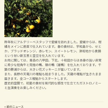
昨年秋にアルテリーベスタッフで愛媛を訪れました。愛媛からは、柑
橘をメインに産直で仕入れています。春の食材は、宇和島から、せと
か、ブラッドオレンジ、赤レモン、スイートレモン、津和地から貴錦
という甘い新玉葱と空豆を仕入れています。
お肉に関しては、青森の八甲田、下北、十和田からは赤身の旨い非常
に希少な短角牛と究極の鴨、銀の鴨（雄鴨）を仕入れております。千
葉の勝浦からは、大きい花ズッキーニが届いています。
また、長野の天竜川の稚鮎も始まりました。天龍の稚鮎が生きたまま
届きます。全コース稚鮎からスタートします。
歴史的空間で、初夏の食材を現代的な感性で仕立てたガストロノミー
と生演奏をお楽しみください。
« 前のニュース