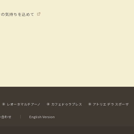
頃の感謝の気持ちを込めて
レオーネマルチアーノ
カフェドゥラプレス
アトリエ デラ スポーザ
い合わせ
English Version