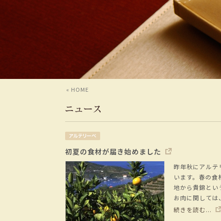
« HOME
初夏の食材が届き始めました
昨年秋にアルテ
います。春の食
地から貴錦とい
お肉に関しては
続きを読む...