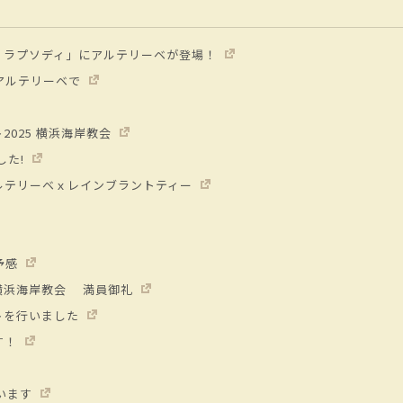
・ラプソディ」にアルテリーベが登場！
をアルテリーベで
025 横浜海岸教会
した!
ルテリーベｘレインブラントティー
の予感
横浜海岸教会 満員御礼
トを行いました
す！
ています