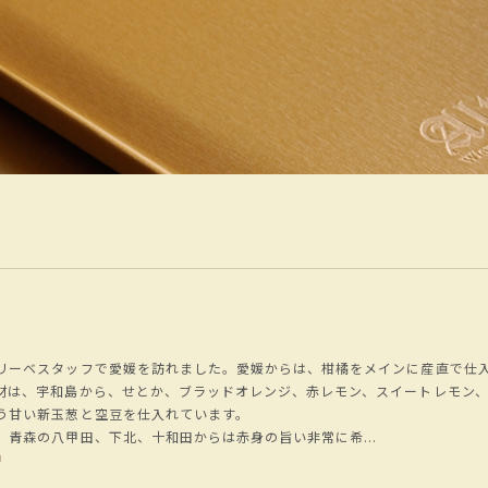
リーベスタッフで愛媛を訪れました。愛媛からは、柑橘をメインに産直で仕
材は、宇和島から、せとか、ブラッドオレンジ、赤レモン、スイートレモン
う甘い新玉葱と空豆を仕入れています。
、青森の八甲田、下北、十和田からは赤身の旨い非常に希...